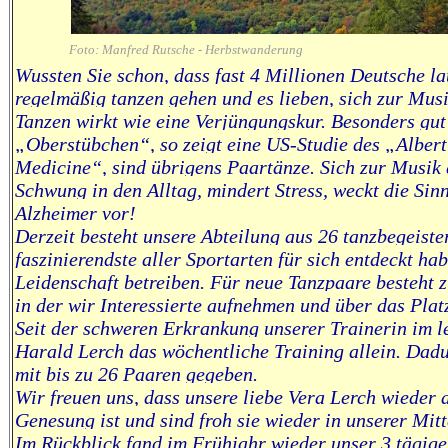
Foto: Manfred Rutsche - Herbstwanderung
Wussten Sie schon, dass fast 4 Millionen Deutsche lau
regelmäßig tanzen gehen und es lieben, sich zur Mus
Tanzen wirkt wie eine Verjüngungskur. Besonders gut
„Oberstübchen“, so zeigt eine US-Studie des „Albert
Medicine“, sind übrigens Paartänze. Sich zur Musik 
Schwung in den Alltag, mindert Stress, weckt die Sin
Alzheimer vor!
Derzeit besteht unsere Abteilung aus 26 tanzbegeiste
faszinierendste aller Sportarten für sich entdeckt hab
Leidenschaft betreiben. Für neue Tanzpaare besteht zu
in der wir Interessierte aufnehmen und über das Plat
Seit der schweren Erkrankung unserer Trainerin im le
Harald Lerch das wöchentliche Training allein. Dadu
mit bis zu 26 Paaren gegeben.
Wir freuen uns, dass unsere liebe Vera Lerch wieder
Genesung ist und sind froh sie wieder in unserer Mit
Im Rückblick fand im Frühjahr wieder unser 3 tägig